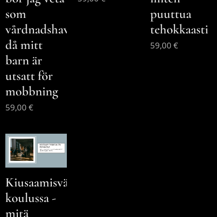
puuttua
som
tehokkaasti
vårdnadshavare
då mitt
59,00
€
barn är
utsatt för
mobbning
59,00
€
Kiusaamisväkivalta
koulussa -
mitä