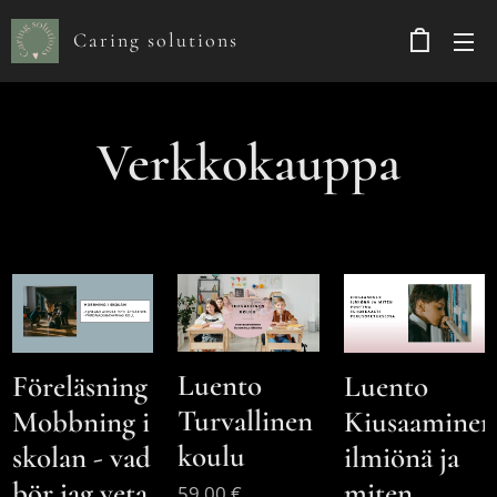
Caring solutions
Verkkokauppa
Luento
Luento
Föreläsning
Turvallinen
Kiusaaminen
Mobbning i
koulu
ilmiönä ja
skolan - vad
miten
bör jag veta
59,00
€