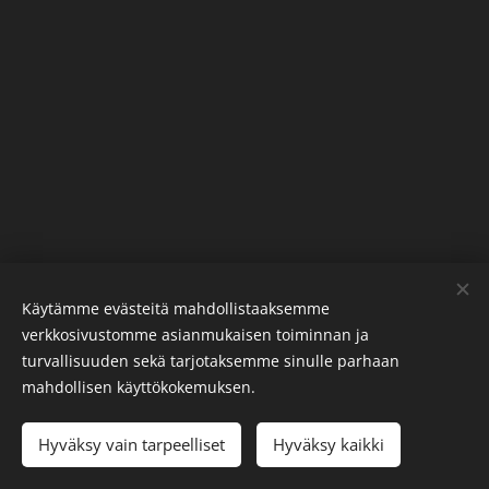
Käytämme evästeitä mahdollistaaksemme
verkkosivustomme asianmukaisen toiminnan ja
Pexels
palvelun toimittamat kuvat
turvallisuuden sekä tarjotaksemme sinulle parhaan
Evästeet
mahdollisen käyttökokemuksen.
Kielet
Hyväksy vain tarpeelliset
Hyväksy kaikki
Suomi
Svenska