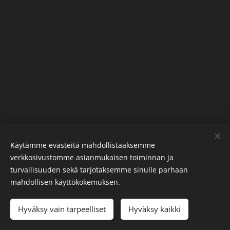
Käytämme evästeitä mahdollistaaksemme
verkkosivustomme asianmukaisen toiminnan ja
Pexels
palvelun toimittamat kuvat
turvallisuuden sekä tarjotaksemme sinulle parhaan
Evästeet
mahdollisen käyttökokemuksen.
Kielet
Hyväksy vain tarpeelliset
Hyväksy kaikki
Suomi
Svenska