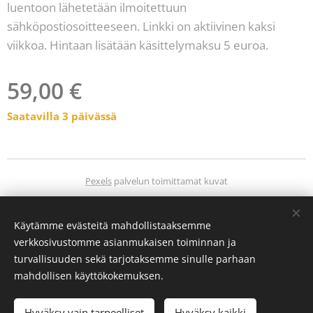
luentoon lähetetään ilmoitettuun
sähköpostiosoitteeseen. Linkki on aktiivinen kaksi
viikkoa. Hintaan lisätään käsittelymaksu 5 euroa.
59,00
€
Saatavilla 3 päivässä
Pexels
palvelun toimittamat kuvat
Evästeet
Käytämme evästeitä mahdollistaaksemme
Kielet
verkkosivustomme asianmukaisen toiminnan ja
Suomi
Svenska
turvallisuuden sekä tarjotaksemme sinulle parhaan
mahdollisen käyttökokemuksen.
Lisää ostoskoriin
Hyväksy vain tarpeelliset
Hyväksy kaikki